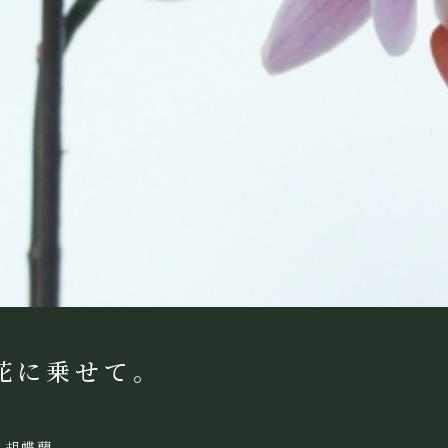
花に乗せて。
く胡蝶蘭。