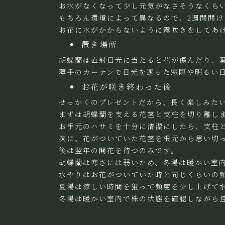
お水がなくなって少し元気がなさそうなくら
もちろん環境によって異なるので、2週間開
お花に水がかからないように霧吹きをしてあ
置き場所
胡蝶蘭は直射日光に当たると花が傷んだり、
薄手のカーテンで日光を遮った窓際や明るい
お花が咲き終わった後
せっかくのプレゼントだから、長く楽しみた
まずは胡蝶蘭を支える花茎と支柱を切り離し
お手元のハサミを十分に清潔にしたら、支柱
次に、花がついていた花茎を根元から思い切
後は翌年の開花を待つのみです。
胡蝶蘭は寒さには弱いため、冬場は暖かい室
水やりはお花がついていた時と同じくらいの
夏場は涼しい時間を狙って頻度を少し上げて
冬場は暖かい室内で株の状態を確認しながら