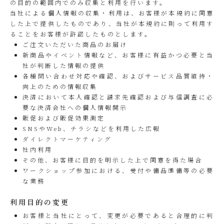
の目的の範囲内でのみ収集と利用を行います。
当社による個人情報の収集・利用は、お客様が本規約に同意
した上で提供したものであり、当社が本規約に則って利用す
ることをお客様が許諾したものとします。
ご注文いただいた商品のお届け
新商品やイベント情報など、お客様に有益かつ必要と当
社が判断した情報の提供
各種問い合わせ対応や確認、およびサービス品質維持・
向上のための情報収集
決済において本人確認と請求先確認および与信調査に必
要な決済会社への個人情報開示
販促および販促効果測定
SNSやWeb、チラシなどを利用した広報
ダイレクトマーケティング
社内利用
その他、お客様に目的を明示した上で同意を得た場合
ワークショップ参加における、受付や備品準備等の必要
な業務
利用目的の変更
お客様と当社にとって、変更が必要であると合理的に判