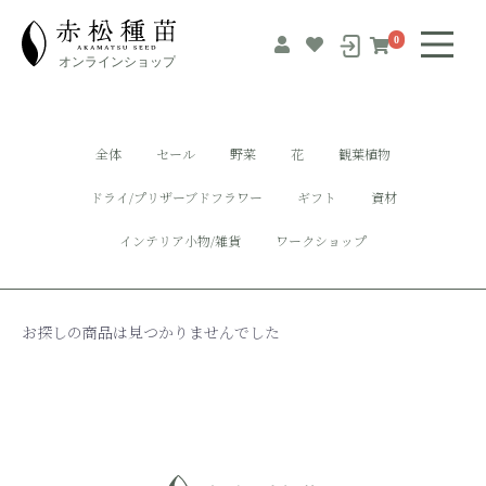
0
全体
セール
野菜
花
観葉植物
ドライ/プリザーブドフラワー
ギフト
資材
インテリア小物/雑貨
ワークショップ
お探しの商品は見つかりませんでした