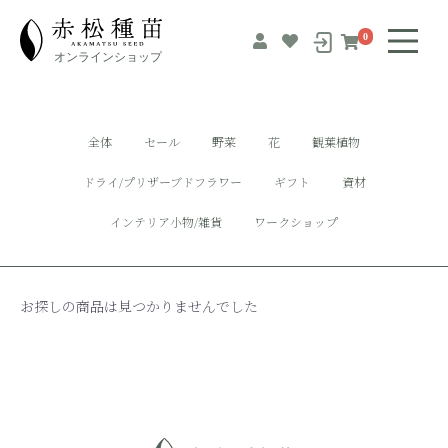
0
全体
セール
野菜
花
観葉植物
ドライ/プリザーブドフラワー
ギフト
資材
インテリア小物/雑貨
ワークショップ
お探しの商品は見つかりませんでした