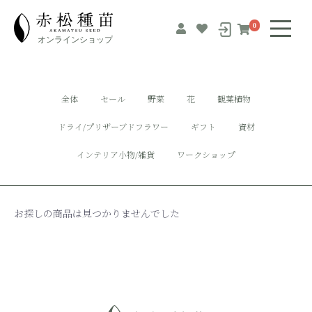
0
全体
セール
野菜
花
観葉植物
ドライ/プリザーブドフラワー
ギフト
資材
インテリア小物/雑貨
ワークショップ
お探しの商品は見つかりませんでした