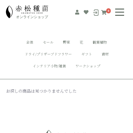
0
全体
セール
野菜
花
観葉植物
ドライ/プリザーブドフラワー
ギフト
資材
インテリア小物/雑貨
ワークショップ
お探しの商品は見つかりませんでした