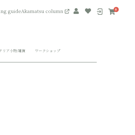
ing guide
Akamatsu column
0
テリア小物/雑貨
ワークショップ