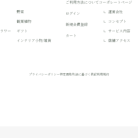
ご利用方法について
コーポレートページ
野菜
運営会社
ログイン
観葉植物
コンセプト
新規会員登録
フラワー
ギフト
サービス内容
カート
インテリア小物/雑貨
店舗アクセス
プライバシーポリシー
特定商取引法に基づく表記
利用規約