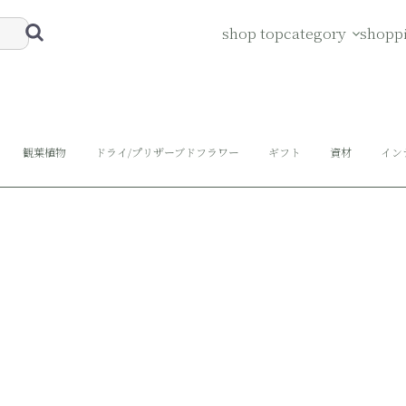
shop top
category
shopp
観葉植物
ドライ/プリザーブドフラワー
ギフト
資材
イン