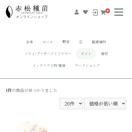
0
全体
セール
野菜
花
観葉植物
ドライ/プリザーブドフラワー
ギフト
資材
インテリア小物/雑貨
ワークショップ
1件
の商品が見つかりました